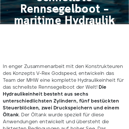
Rennsegelboot –
Februar 14, 2021
maritime Hydraulik
In enger Zusammenarbeit mit den Konstrukteuren
des Konzepts V-Rex Godspeed, entwickeln das
Team der MHW eine komplette Hydraulikeinheit für
das schnellste Rennsegelboot der Welt!
Die
Hydraulikeinheit besteht aus sechs
unterschiedlichsten Zylindern, fünf bestückten
Steuerblöcken, zwei Druckspeichern und einem
Öltank
. Der Öltank wurde speziell für diese
Anwendungen entwickelt und übersteht die
härtesten Bedingungen auf hoher See. Das